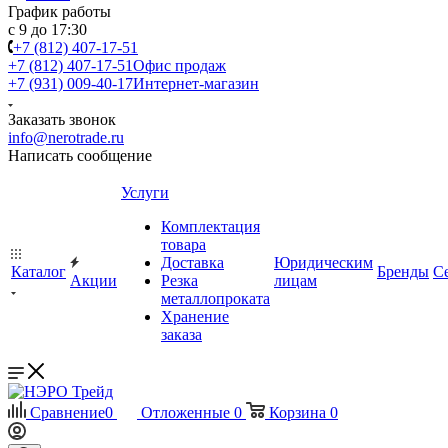
График работы
с 9 до 17:30
+7 (812) 407-17-51
+7 (812) 407-17-51
Офис продаж
+7 (931) 009-40-17
Интернет-магазин
Заказать звонок
info@nerotrade.ru
Написать сообщение
Услуги
Комплектация
товара
Доставка
Юридическим
Каталог
Бренды
С
Акции
Резка
лицам
металлопроката
Хранение
заказа
Сравнение
0
Отложенные
0
Корзина
0