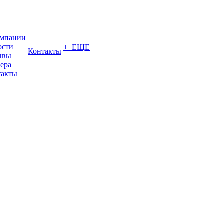
омпании
ости
+ ЕЩЕ
Контакты
ывы
ера
такты