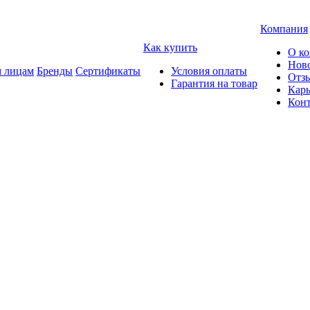
Компания
Как купить
О к
Нов
 лицам
Бренды
Сертификаты
Условия оплаты
Отз
Гарантия на товар
Карь
Кон