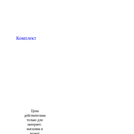
Цена
действительна
только для
интернет-
магазина и
может