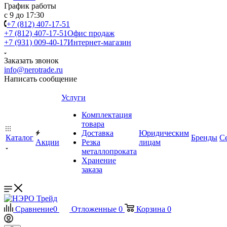
График работы
с 9 до 17:30
+7 (812) 407-17-51
+7 (812) 407-17-51
Офис продаж
+7 (931) 009-40-17
Интернет-магазин
Заказать звонок
info@nerotrade.ru
Написать сообщение
Услуги
Комплектация
товара
Доставка
Юридическим
Каталог
Бренды
С
Акции
Резка
лицам
металлопроката
Хранение
заказа
Сравнение
0
Отложенные
0
Корзина
0