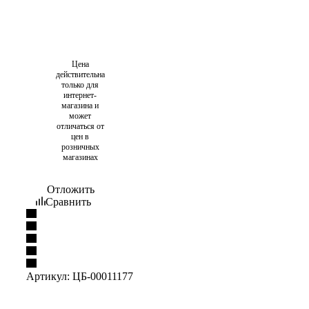
Цена
действительна
только для
интернет-
магазина и
может
отличаться от
цен в
розничных
магазинах
Отложить
Сравнить
Артикул:
ЦБ-00011177