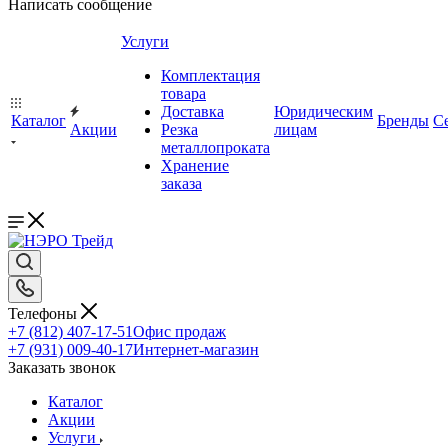
Написать сообщение
Услуги
Комплектация
товара
Доставка
Юридическим
Каталог
Бренды
С
Акции
Резка
лицам
металлопроката
Хранение
заказа
Телефоны
+7 (812) 407-17-51
Офис продаж
+7 (931) 009-40-17
Интернет-магазин
Заказать звонок
Каталог
Акции
Услуги