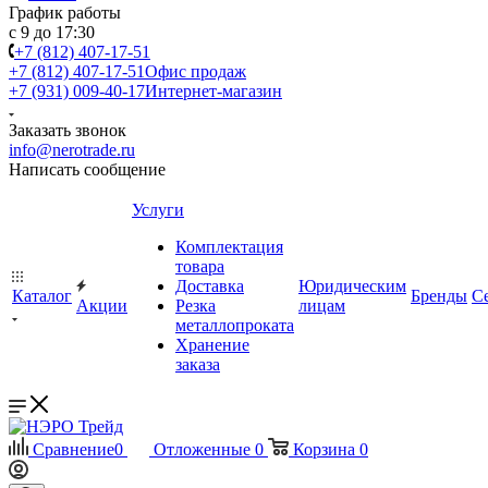
График работы
с 9 до 17:30
+7 (812) 407-17-51
+7 (812) 407-17-51
Офис продаж
+7 (931) 009-40-17
Интернет-магазин
Заказать звонок
info@nerotrade.ru
Написать сообщение
Услуги
Комплектация
товара
Доставка
Юридическим
Каталог
Бренды
С
Акции
Резка
лицам
металлопроката
Хранение
заказа
Сравнение
0
Отложенные
0
Корзина
0