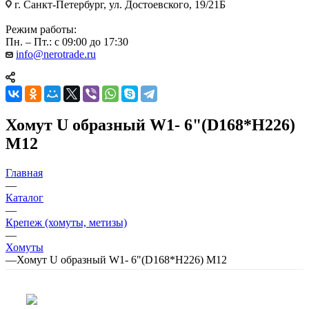
г. Санкт-Петербург, ул. Достоевского, 19/21Б
Режим работы:
Пн. – Пт.: с 09:00 до 17:30
info@nerotrade.ru
Хомут U образный W1- 6"(D168*H226)
М12
Главная
—
Каталог
—
Крепеж (хомуты, метизы)
—
Хомуты
—
Хомут U образный W1- 6"(D168*H226) М12