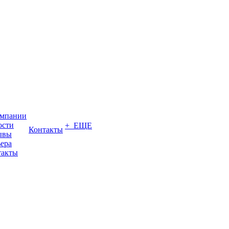
омпании
ости
+ ЕЩЕ
Контакты
ывы
ера
такты