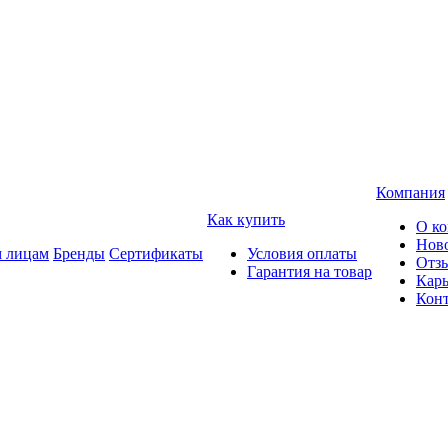
Компания
Как купить
О к
Нов
 лицам
Бренды
Сертификаты
Условия оплаты
Отз
Гарантия на товар
Карь
Кон