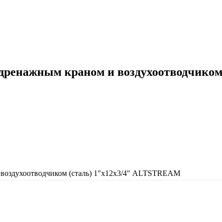
, дренажным краном и воздухоотводчико
и воздухоотводчиком (сталь) 1"х12х3/4" ALTSTREAM