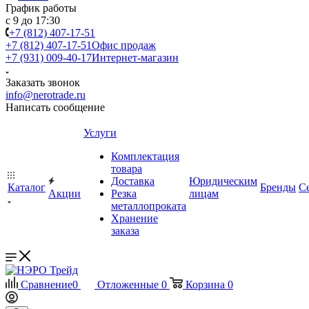
График работы
с 9 до 17:30
+7 (812) 407-17-51
+7 (812) 407-17-51
Офис продаж
+7 (931) 009-40-17
Интернет-магазин
Заказать звонок
info@nerotrade.ru
Написать сообщение
Услуги
Комплектация
товара
Доставка
Юридическим
Каталог
Бренды
С
Акции
Резка
лицам
металлопроката
Хранение
заказа
Сравнение
0
Отложенные
0
Корзина
0