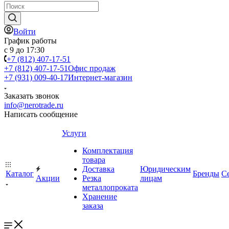
Войти
График работы
с 9 до 17:30
+7 (812) 407-17-51
+7 (812) 407-17-51
Офис продаж
+7 (931) 009-40-17
Интернет-магазин
Заказать звонок
info@nerotrade.ru
Написать сообщение
Услуги
Комплектация
товара
Доставка
Юридическим
Каталог
Бренды
С
Акции
Резка
лицам
металлопроката
Хранение
заказа