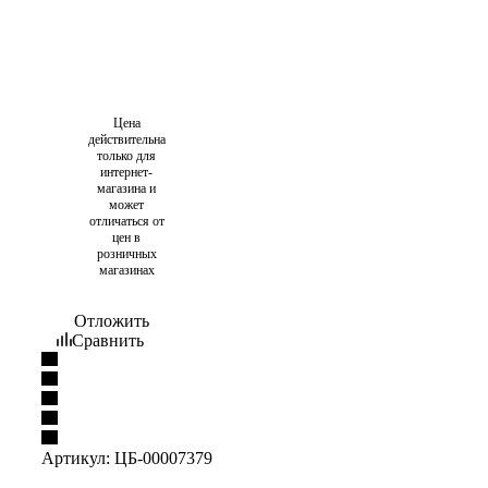
Цена
действительна
только для
интернет-
магазина и
может
отличаться от
цен в
розничных
магазинах
Отложить
Сравнить
Артикул:
ЦБ-00007379