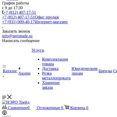
График работы
с 9 до 17:30
+7 (812) 407-17-51
+7 (812) 407-17-51
Офис продаж
+7 (931) 009-40-17
Интернет-магазин
Заказать звонок
info@nerotrade.ru
Написать сообщение
Услуги
Комплектация
товара
Доставка
Юридическим
Каталог
Бренды
С
Акции
Резка
лицам
металлопроката
Хранение
заказа
Сравнение
0
Отложенные
0
Корзина
0