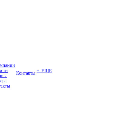
омпании
ости
+ ЕЩЕ
Контакты
ывы
ера
такты