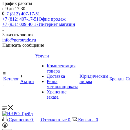
График работы
с 9 до 17:30
+7 (812) 407-17-51
+7 (812) 407-17-51
Офис продаж
+7 (931) 009-40-17
Интернет-магазин
Заказать звонок
info@nerotrade.ru
Написать сообщение
Услуги
Комплектация
товара
Доставка
Юридическим
Каталог
Бренды
С
Акции
Резка
лицам
металлопроката
Хранение
заказа
Сравнение
0
Отложенные
0
Корзина
0