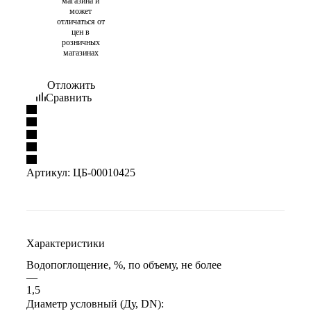
магазина и
может
отличаться от
цен в
розничных
магазинах
Отложить
Сравнить
Артикул:
ЦБ-00010425
Характеристики
Водопоглощение, %, по объему, не более
—
1,5
Диаметр условный (Ду, DN):