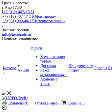
График работы
с 9 до 17:30
+7 (812) 407-17-51
+7 (812) 407-17-51
Офис продаж
+7 (931) 009-40-17
Интернет-магазин
Заказать звонок
info@nerotrade.ru
Написать сообщение
Услуги
Комплектация
товара
Доставка
Юридическим
Каталог
Бренды
С
Акции
Резка
лицам
металлопроката
Хранение
заказа
Сравнение
0
Отложенные
0
Корзина
0