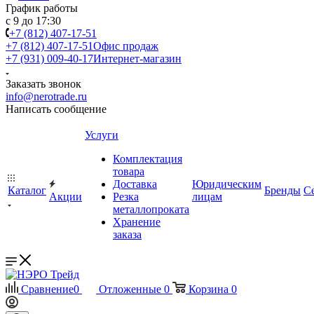
График работы
с 9 до 17:30
+7 (812) 407-17-51
+7 (812) 407-17-51
Офис продаж
+7 (931) 009-40-17
Интернет-магазин
Заказать звонок
info@nerotrade.ru
Написать сообщение
Услуги
Комплектация
товара
Доставка
Юридическим
Каталог
Бренды
С
Акции
Резка
лицам
металлопроката
Хранение
заказа
Сравнение
0
Отложенные
0
Корзина
0