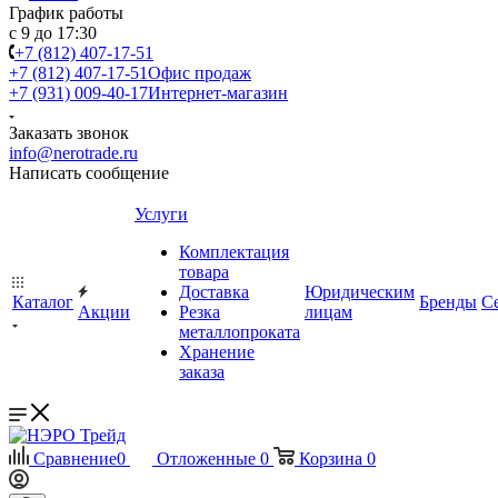
График работы
с 9 до 17:30
+7 (812) 407-17-51
+7 (812) 407-17-51
Офис продаж
+7 (931) 009-40-17
Интернет-магазин
Заказать звонок
info@nerotrade.ru
Написать сообщение
Услуги
Комплектация
товара
Доставка
Юридическим
Каталог
Бренды
С
Акции
Резка
лицам
металлопроката
Хранение
заказа
Сравнение
0
Отложенные
0
Корзина
0