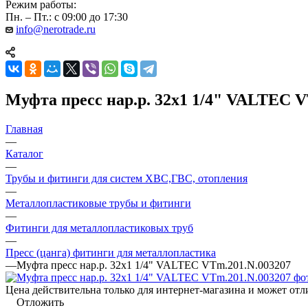
Режим работы:
Пн. – Пт.: с 09:00 до 17:30
info@nerotrade.ru
Муфта пресс нар.р. 32х1 1/4" VALTEC V
Главная
—
Каталог
—
Трубы и фитинги для систем ХВС,ГВС, отопления
—
Металлопластиковые трубы и фитинги
—
Фитинги для металлопластиковых труб
—
Пресс (цанга) фитинги для металлопластика
—
Муфта пресс нар.р. 32х1 1/4" VALTEC VTm.201.N.003207
Цена действительна только для интернет-магазина и может отл
Отложить