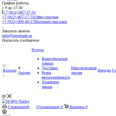
График работы
с 9 до 17:30
+7 (812) 407-17-51
+7 (812) 407-17-51
Офис продаж
+7 (931) 009-40-17
Интернет-магазин
Заказать звонок
info@nerotrade.ru
Написать сообщение
Услуги
Комплектация
товара
Доставка
Юридическим
Каталог
Бренды
С
Акции
Резка
лицам
металлопроката
Хранение
заказа
Сравнение
0
Отложенные
0
Корзина
0