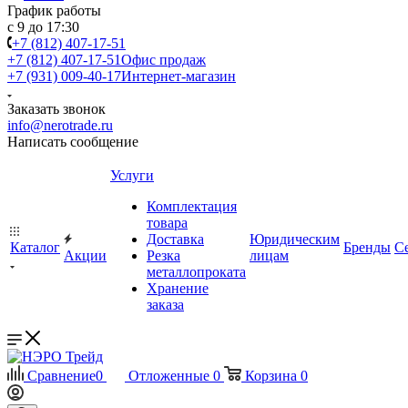
График работы
с 9 до 17:30
+7 (812) 407-17-51
+7 (812) 407-17-51
Офис продаж
+7 (931) 009-40-17
Интернет-магазин
Заказать звонок
info@nerotrade.ru
Написать сообщение
Услуги
Комплектация
товара
Доставка
Юридическим
Каталог
Бренды
С
Акции
Резка
лицам
металлопроката
Хранение
заказа
Сравнение
0
Отложенные
0
Корзина
0