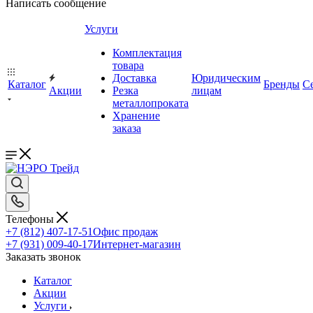
Написать сообщение
Услуги
Комплектация
товара
Доставка
Юридическим
Каталог
Бренды
С
Акции
Резка
лицам
металлопроката
Хранение
заказа
Телефоны
+7 (812) 407-17-51
Офис продаж
+7 (931) 009-40-17
Интернет-магазин
Заказать звонок
Каталог
Акции
Услуги