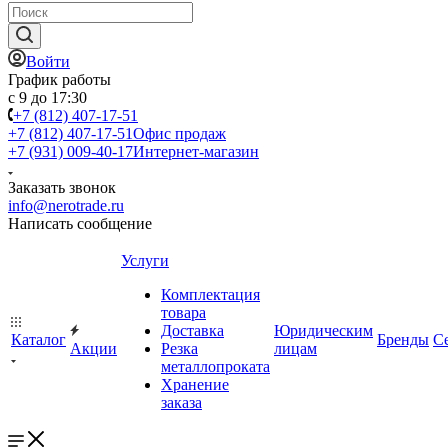
Войти
График работы
с 9 до 17:30
+7 (812) 407-17-51
+7 (812) 407-17-51
Офис продаж
+7 (931) 009-40-17
Интернет-магазин
Заказать звонок
info@nerotrade.ru
Написать сообщение
Услуги
Комплектация
товара
Доставка
Юридическим
Каталог
Бренды
С
Акции
Резка
лицам
металлопроката
Хранение
заказа