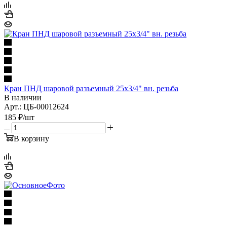
Кран ПНД шаровой разъемный 25х3/4" вн. резьба
В наличии
Арт.: ЦБ-00012624
185
₽
/шт
В корзину