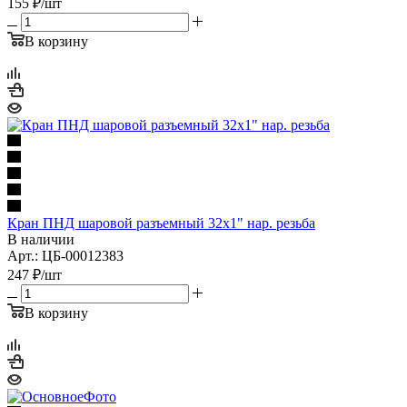
155
₽
/шт
В корзину
Кран ПНД шаровой разъемный 32х1" нар. резьба
В наличии
Арт.: ЦБ-00012383
247
₽
/шт
В корзину