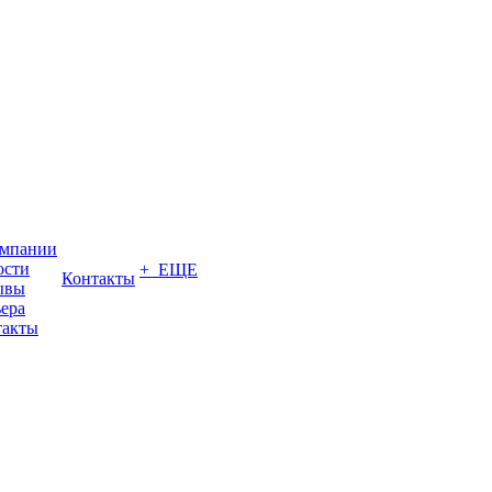
омпании
ости
+ ЕЩЕ
Контакты
ывы
ера
такты