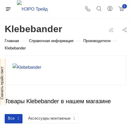
0
Klebebander
—
—
—
Главная
Справочная информация
Производители
Klebebander
Скачать прайс-лист
Товары Klebebander в нашем магазине
Все
1
Аксессуары монтажные
1