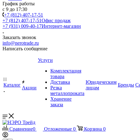
График работы
с 9 до 17:30
+7 (812) 407-17-51
+7 (812) 407-17-51
Офис продаж
+7 (931) 009-40-17
Интернет-магазин
Заказать звонок
info@nerotrade.ru
Написать сообщение
Услуги
Комплектация
товара
Доставка
Юридическим
Каталог
Бренды
С
Акции
Резка
лицам
металлопроката
Хранение
заказа
Сравнение
0
Отложенные
0
Корзина
0