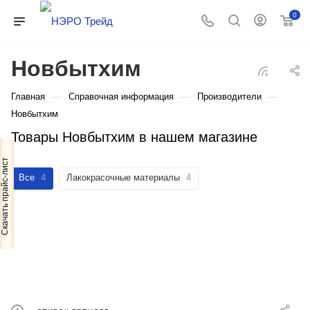
0
Новбытхим
—
—
—
Главная
Справочная информация
Производители
Новбытхим
Товары Новбытхим в нашем магазине
Скачать прайс-лист
Все
4
Лакокрасочные материалы
4