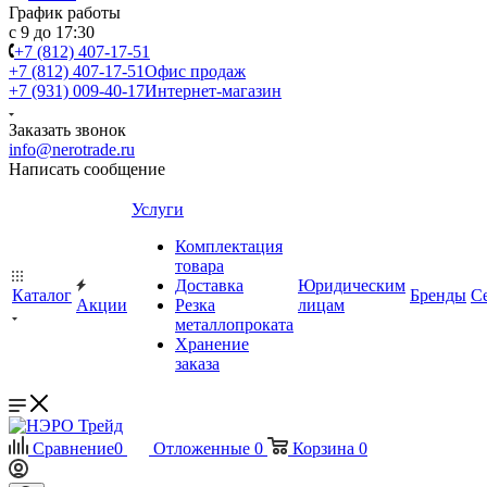
График работы
с 9 до 17:30
+7 (812) 407-17-51
+7 (812) 407-17-51
Офис продаж
+7 (931) 009-40-17
Интернет-магазин
Заказать звонок
info@nerotrade.ru
Написать сообщение
Услуги
Комплектация
товара
Доставка
Юридическим
Каталог
Бренды
С
Акции
Резка
лицам
металлопроката
Хранение
заказа
Сравнение
0
Отложенные
0
Корзина
0