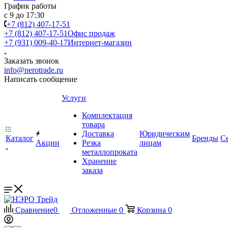
График работы
с 9 до 17:30
+7 (812) 407-17-51
+7 (812) 407-17-51
Офис продаж
+7 (931) 009-40-17
Интернет-магазин
Заказать звонок
info@nerotrade.ru
Написать сообщение
Услуги
Комплектация
товара
Доставка
Юридическим
Каталог
Бренды
С
Акции
Резка
лицам
металлопроката
Хранение
заказа
Сравнение
0
Отложенные
0
Корзина
0