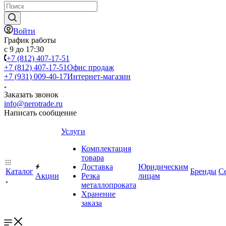
Войти
График работы
с 9 до 17:30
+7 (812) 407-17-51
+7 (812) 407-17-51
Офис продаж
+7 (931) 009-40-17
Интернет-магазин
Заказать звонок
info@nerotrade.ru
Написать сообщение
Услуги
Комплектация
товара
Доставка
Юридическим
Каталог
Бренды
С
Акции
Резка
лицам
металлопроката
Хранение
заказа