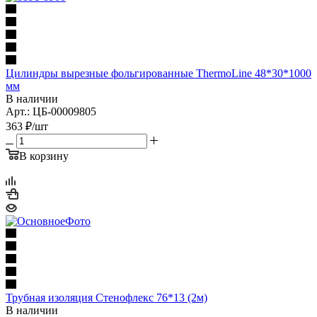
Цилиндры вырезные фольгированные ThermoLine 48*30*1000
мм
В наличии
Арт.: ЦБ-00009805
363
₽
/шт
В корзину
Трубная изоляция Стенофлекс 76*13 (2м)
В наличии