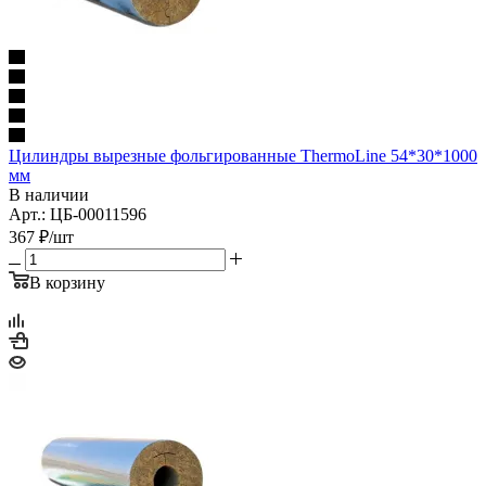
Цилиндры вырезные фольгированные ThermoLine 54*30*1000
мм
В наличии
Арт.: ЦБ-00011596
367
₽
/шт
В корзину