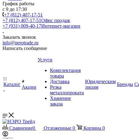
График работы
с 9 до 17:30
+7 (812) 407-17-51
+7 (812) 407-17-51
Офис продаж
+7 (931) 009-40-17
Интернет-магазин
Заказать звонок
info@nerotrade.ru
Написать сообщение
Услуги
Комплектация
товара
Доставка
Юридическим
Каталог
Бренды
С
Акции
Резка
лицам
металлопроката
Хранение
заказа
Сравнение
0
Отложенные
0
Корзина
0