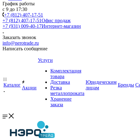
График работы
с 9 до 17:30
+7 (812) 407-17-51
+7 (812) 407-17-51
Офис продаж
+7 (931) 009-40-17
Интернет-магазин
Заказать звонок
info@nerotrade.ru
Написать сообщение
Услуги
Комплектация
товара
Доставка
Юридическим
Каталог
Бренды
С
Акции
Резка
лицам
металлопроката
Хранение
заказа