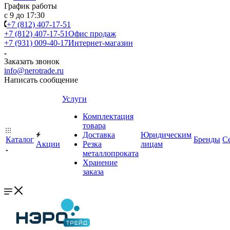
График работы
с 9 до 17:30
+7 (812) 407-17-51
+7 (812) 407-17-51
Офис продаж
+7 (931) 009-40-17
Интернет-магазин
Заказать звонок
info@nerotrade.ru
Написать сообщение
Услуги
Комплектация
товара
Доставка
Юридическим
Каталог
Бренды
С
Акции
Резка
лицам
металлопроката
Хранение
заказа