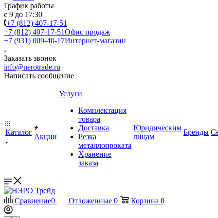
График работы
с 9 до 17:30
+7 (812) 407-17-51
+7 (812) 407-17-51
Офис продаж
+7 (931) 009-40-17
Интернет-магазин
Заказать звонок
info@nerotrade.ru
Написать сообщение
Услуги
Комплектация
товара
Доставка
Юридическим
Каталог
Бренды
С
Акции
Резка
лицам
металлопроката
Хранение
заказа
Сравнение
0
Отложенные
0
Корзина
0