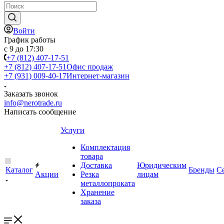
Войти
График работы
с 9 до 17:30
+7 (812) 407-17-51
+7 (812) 407-17-51
Офис продаж
+7 (931) 009-40-17
Интернет-магазин
Заказать звонок
info@nerotrade.ru
Написать сообщение
Услуги
Комплектация
товара
Доставка
Юридическим
Каталог
Бренды
С
Акции
Резка
лицам
металлопроката
Хранение
заказа